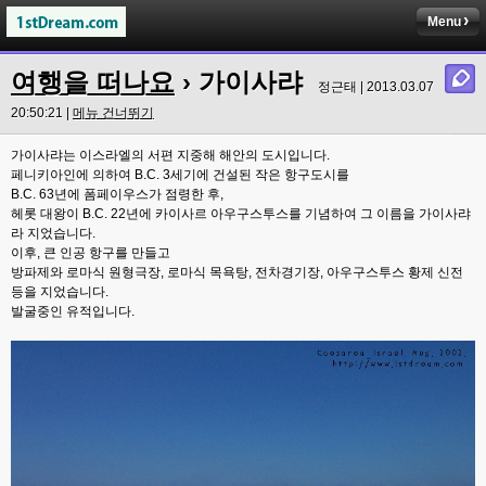
Menu
여행을 떠나요
› 가이사랴
정근태 | 2013.03.07
20:50:21 |
메뉴 건너뛰기
가이사랴는 이스라엘의 서편 지중해 해안의 도시입니다.
페니키아인에 의하여 B.C. 3세기에 건설된 작은 항구도시를
B.C. 63년에 폼페이우스가 점령한 후,
헤롯 대왕이 B.C. 22년에 카이사르 아우구스투스를 기념하여 그 이름을 가이사랴
라 지었습니다.
이후, 큰 인공 항구를 만들고
방파제와 로마식 원형극장, 로마식 목욕탕, 전차경기장, 아우구스투스 황제 신전
등을 지었습니다.
발굴중인 유적입니다.